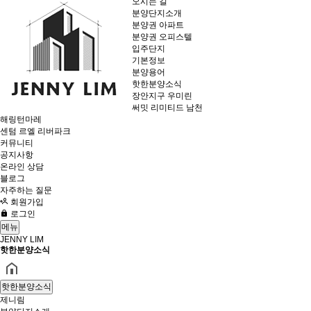
오시는 길
분양단지소개
분양권 아파트
분양권 오피스텔
입주단지
기본정보
분양용어
핫한분양소식
장안지구 우미린
써밋 리미티드 남천
해링턴마레
센텀 르엘 리버파크
커뮤니티
공지사항
온라인 상담
블로그
자주하는 질문
회원가입
로그인
메뉴
JENNY LIM
핫한분양소식
핫한분양소식
제니림