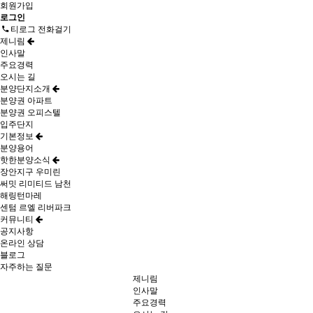
회원가입
로그인
티로그 전화걸기
제니림
인사말
주요경력
오시는 길
분양단지소개
분양권 아파트
분양권 오피스텔
입주단지
기본정보
분양용어
핫한분양소식
장안지구 우미린
써밋 리미티드 남천
해링턴마레
센텀 르엘 리버파크
커뮤니티
공지사항
온라인 상담
블로그
자주하는 질문
제니림
인사말
주요경력