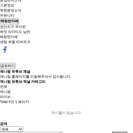
분양단지소개
기본정보
핫한분양소식
커뮤니티
해링턴마레
장안지구 우미린
써밋 리미티드 남천
해링턴마레
센텀 르엘 리버파크
공유하기
제니림 유튜브 채널
제니림 홈페이지를 이용해주셔서 감사합니다.
제니림 유튜브 채널 카테고리
전체
제니림
라이브
Total 0건
1 페이지
게시물이 없습니다.
검색