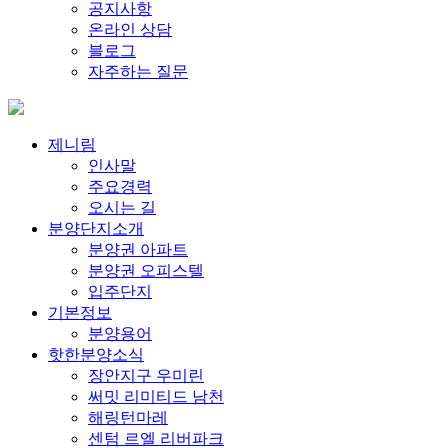
공지사항
온라인 상담
블로그
자주하는 질문
제니림
인사말
주요경력
오시는 길
분양단지소개
분양권 아파트
분양권 오피스텔
입주단지
기본정보
분양용어
핫한분양소식
장안지구 우미린
써밋 리미티드 남천
해링턴마레
센텀 르엘 리버파크