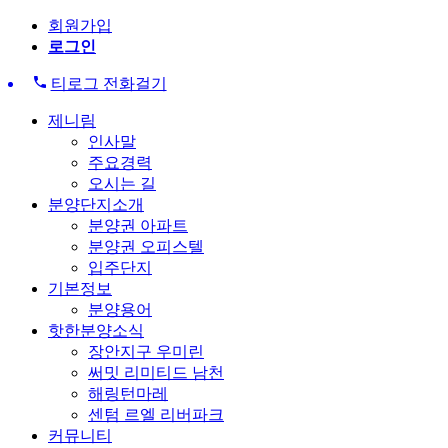
회원가입
로그인
티로그 전화걸기
제니림
인사말
주요경력
오시는 길
분양단지소개
분양권 아파트
분양권 오피스텔
입주단지
기본정보
분양용어
핫한분양소식
장안지구 우미린
써밋 리미티드 남천
해링턴마레
센텀 르엘 리버파크
커뮤니티